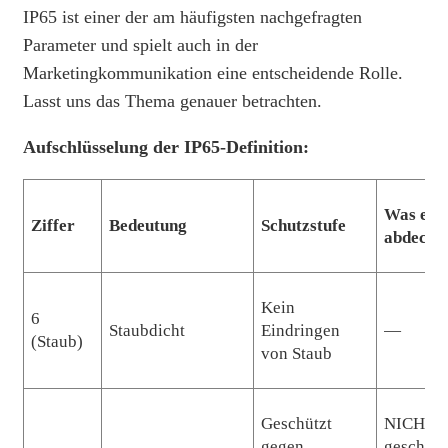
IP65 ist einer der am häufigsten nachgefragten
Parameter und spielt auch in der
Marketingkommunikation eine entscheidende Rolle.
Lasst uns das Thema genauer betrachten.
Aufschlüsselung der IP65-Definition:
Was es 
Ziffer
Bedeutung
Schutzstufe
abdeckt
Kein
6
Staubdicht
Eindringen
—
(Staub)
von Staub
Geschützt
NICHT
gegen
geschütz