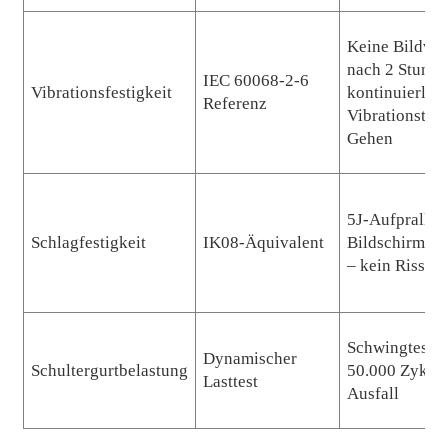
Keine Bildver
nach 2 Stunde
IEC 60068-2-6
Vibrationsfestigkeit
kontinuierlic
Referenz
Vibrationstes
Gehen
5J-Aufprall au
Schlagfestigkeit
IK08-Äquivalent
Bildschirmobe
– kein Riss
Schwingtest m
Dynamischer
Schultergurtbelastung
50.000 Zyklen
Lasttest
Ausfall