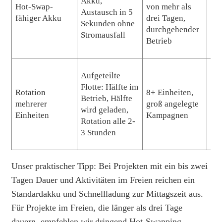
Akku,
Hot-Swap-
von mehr als
+8
Austausch in 5
fähiger Akku
drei Tagen,
Ers
Sekunden ohne
durchgehender
Stromausfall
Betrieb
Aufgeteilte
Flotte: Hälfte im
Rotation
8+ Einheiten,
Betrieb, Hälfte
Meh
mehrerer
groß angelegte
wird geladen,
kei
Einheiten
Kampagnen
Rotation alle 2-
3 Stunden
Unser praktischer Tipp: Bei Projekten mit ein bis zwei
Tagen Dauer und Aktivitäten im Freien reichen ein
Standardakku und Schnellladung zur Mittagszeit aus.
Für Projekte im Freien, die länger als drei Tage
dauern, empfehlen wir dringend Hot-Swapping-