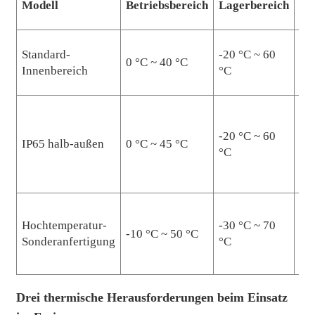
Modell
Betriebsbereich
Lagerbereich
Th
Standard-
-20 °C ~ 60
Pa
0 °C ~ 40 °C
Innenbereich
°C
Kü
Ve
-20 °C ~ 60
Wä
IP65 halb-außen
0 °C ~ 45 °C
°C
ab
Ge
Ak
Hochtemperatur-
-30 °C ~ 70
-10 °C ~ 50 °C
Up
Sonderanfertigung
°C
Wär
Drei thermische Herausforderungen beim Einsatz