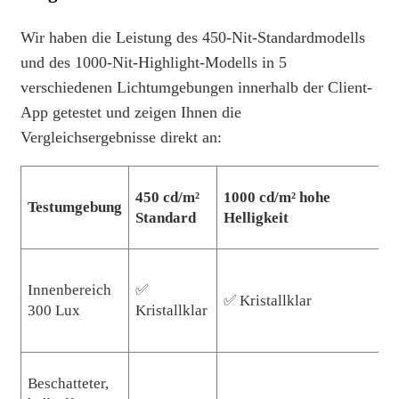
Wir haben die Leistung des 450-Nit-Standardmodells
und des 1000-Nit-Highlight-Modells in 5
verschiedenen Lichtumgebungen innerhalb der Client-
App getestet und zeigen Ihnen die
Vergleichsergebnisse direkt an:
450 cd/m²
1000 cd/m² hohe
Testumgebung
U
Standard
Helligkeit
4
Innenbereich
✅
✅ Kristallklar
a
300 Lux
Kristallklar
si
Beschatteter,
4