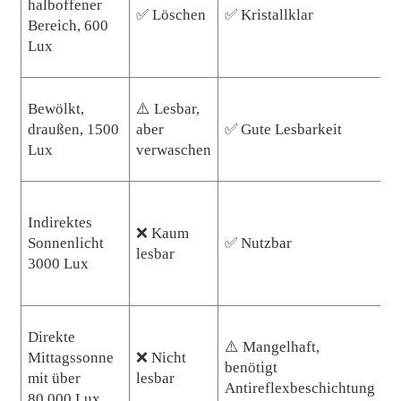
halboffener
n
✅ Löschen
✅ Kristallklar
Bereich, 600
c
Lux
K
Bewölkt,
⚠️ Lesbar,
1
draußen, 1500
aber
✅ Gute Lesbarkeit
g
Lux
verwaschen
e
F
Indirektes
❌ Kaum
S
Sonnenlicht
✅ Nutzbar
lesbar
1
3000 Lux
be
Direkte
Be
⚠️ Mangelhaft,
Mittagssonne
❌ Nicht
id
benötigt
mit über
lesbar
S
Antireflexbeschichtung
80.000 Lux
a