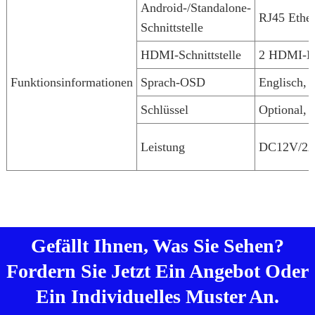
Android-/Standalone-
RJ45 Ethe
Schnittstelle
HDMI-Schnittstelle
2 HDMI-Ei
Funktionsinformationen
Sprach-OSD
Englisch, 
Schlüssel
Optional, 
Leistung
DC12V/2
Gefällt Ihnen, Was Sie Sehen?
Fordern Sie Jetzt Ein Angebot Oder
Ein Individuelles Muster An.