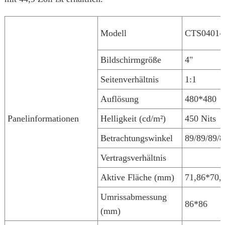
Modell
CTS0401-
Bildschirmgröße
4"
Seitenverhältnis
1:1
Auflösung
480*480
Panelinformationen
Helligkeit (cd/m²)
450 Nits
Betrachtungswinkel
89/89/89/8
Vertragsverhältnis
Aktive Fläche (mm)
71,86*70,
Umrissabmessung
86*86
(mm)