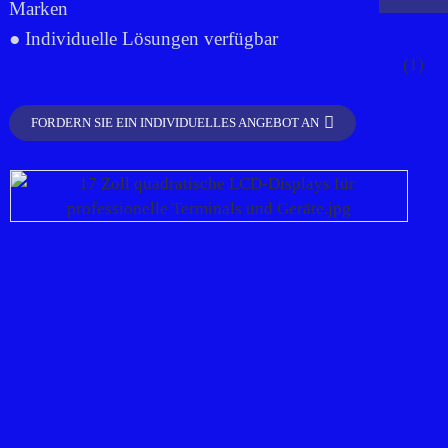
Marken
● Individuelle Lösungen verfügbar
FORDERN SIE EIN INDIVIDUELLES ANGEBOT AN
.