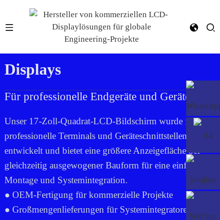
17-Zoll-Quadrat-LCD-
Displays
Für professionelle Endgeräte und Geräte
Unser 17-Zoll-Quadrat-LCD-Bildschirm wurde für
professionelle Terminals und Geräteschnittstellen
entwickelt und bietet eine größere Anzeigefläche bei
gleichzeitig ausgewogener Bauform für eine einfachere
Montage und Systemintegration.
● OEM-Fertigung für kommerzielle Projekte
● Großmengenlieferungen für Systemintegratoren und