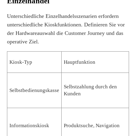
Einzelhandel
Unterschiedliche Einzelhandelsszenarien erfordern
unterschiedliche Kioskfunktionen. Definieren Sie vor
der Hardwareauswahl die Customer Journey und das
operative Ziel.
Kiosk-Typ
Hauptfunktion
B
Su
Selbstzahlung durch den
Selbstbedienungskasse
Ve
Kunden
Co
Ei
Informationskiosk
Produktsuche, Navigation
Ka
B