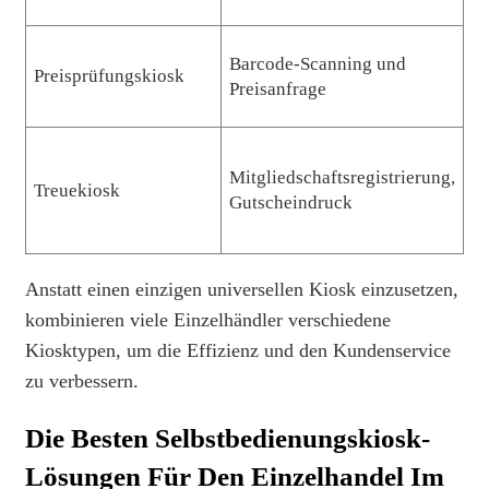
Barcode-Scanning und
Le
Preisprüfungskiosk
Preisanfrage
Gr
Ei
Mitgliedschaftsregistrierung,
Treuekiosk
A
Gutscheindruck
S
Anstatt einen einzigen universellen Kiosk einzusetzen,
kombinieren viele Einzelhändler verschiedene
Kiosktypen, um die Effizienz und den Kundenservice
zu verbessern.
Die Besten Selbstbedienungskiosk-
Lösungen Für Den Einzelhandel Im