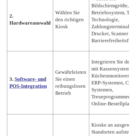
Bildschirmgröße,
Wählen Sie
Betriebssystem, Tou
2.
den richtigen
Technologie,
Hardwareauswahl
Kiosk
Zahlungsterminals,
Drucker, Scanner un
Barrierefreiheitsfun
Integrieren Sie den 
mit Kassensystemen
Gewährleisten
Küchenmonitoren (
3.
Software- und
Sie einen
ERP-Systemen, CRM
POS-Integration
reibungslosen
Systemen,
Betrieb
Treueprogrammen u
Online-Bestellplattf
Kioske an ausgewäh
Standorten aufstelle