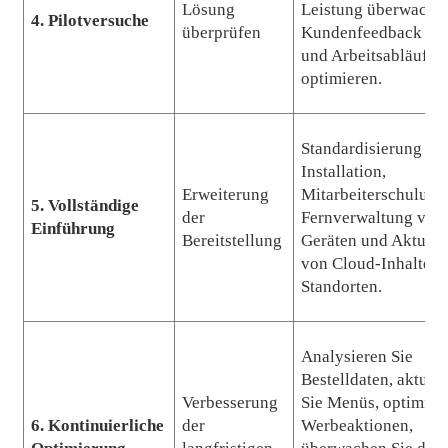
Lösung
Leistung überwache
4. Pilotversuche
überprüfen
Kundenfeedback ein
und Arbeitsabläufe
optimieren.
Standardisierung vo
Installation,
Erweiterung
Mitarbeiterschulung
5. Vollständige
der
Fernverwaltung von
Einführung
Bereitstellung
Geräten und Aktuali
von Cloud-Inhalten 
Standorten.
Analysieren Sie
Bestelldaten, aktuali
Verbesserung
Sie Menüs, optimier
6. Kontinuierliche
der
Werbeaktionen,