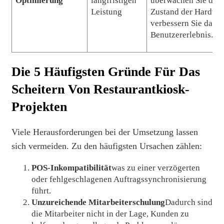
Optimierung
langfristigen
überwachen Sie den
Leistung
Zustand der Hardwa
verbessern Sie das
Benutzererlebnis.
Die 5 Häufigsten Gründe Für Das
Scheitern Von Restaurantkiosk-
Projekten
Viele Herausforderungen bei der Umsetzung lassen
sich vermeiden. Zu den häufigsten Ursachen zählen:
POS-Inkompatibilität
was zu einer verzögerten
oder fehlgeschlagenen Auftragssynchronisierung
führt.
Unzureichende Mitarbeiterschulung
Dadurch sind
die Mitarbeiter nicht in der Lage, Kunden zu