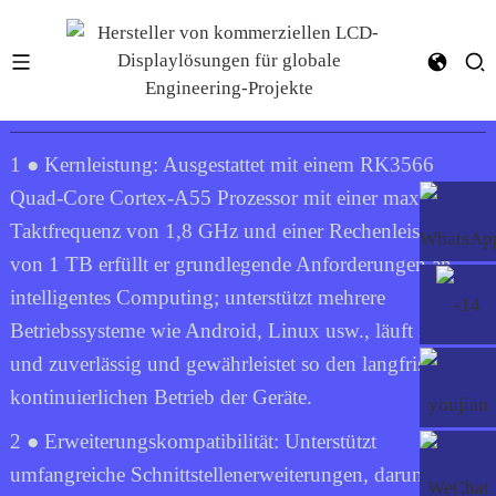
YF-088D RK3566
1 ● Kernleistung: Ausgestattet mit einem RK3566
Quad-Core Cortex-A55 Prozessor mit einer maximalen
Taktfrequenz von 1,8 GHz und einer Rechenleistung
von 1 TB erfüllt er grundlegende Anforderungen an
intelligentes Computing; unterstützt mehrere
Betriebssysteme wie Android, Linux usw., läuft stabil
und zuverlässig und gewährleistet so den langfristigen,
kontinuierlichen Betrieb der Geräte.
2 ● Erweiterungskompatibilität: Unterstützt
umfangreiche Schnittstellenerweiterungen, darunter 2