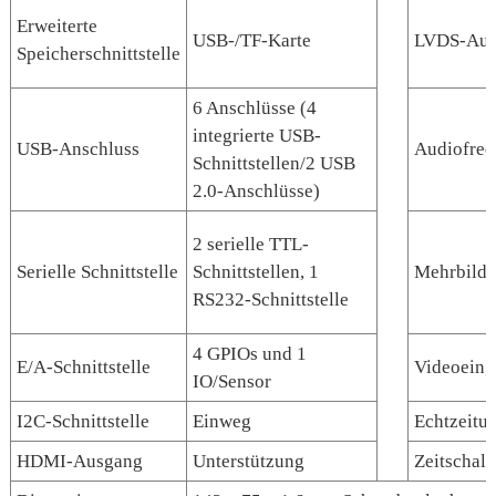
Erweiterte
USB-/TF-Karte
LVDS-Aus
Speicherschnittstelle
6 Anschlüsse (4
integrierte USB-
USB-Anschluss
Audiofre
Schnittstellen/2 USB
2.0-Anschlüsse)
2 serielle TTL-
Serielle Schnittstelle
Schnittstellen, 1
Mehrbilds
RS232-Schnittstelle
4 GPIOs und 1
E/A-Schnittstelle
Videoein
IO/Sensor
I2C-Schnittstelle
Einweg
Echtzeitu
HDMI-Ausgang
Unterstützung
Zeitschalt