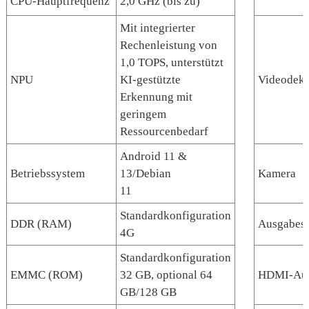
CPU-Hauptfrequenz
2,0 GHz (bis zu)
Mit integrierter
Rechenleistung von
1,0 TOPS, unterstützt
NPU
KI-gestützte
Videodek
Erkennung mit
geringem
Ressourcenbedarf
Android 11 &
Betriebssystem
13/Debian
Kamera
11
Standardkonfiguration
DDR (RAM)
Ausgabesch
4G
Standardkonfiguration
EMMC (ROM)
32 GB, optional 64
HDMI-Au
GB/128 GB