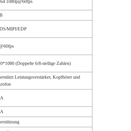
264 1080p@60fps
B
DS/MIPI/EDP
@60fps
0*1080 (Doppelte 6/8-stellige Zahlen)
erstützt Leistungsverstärker, Kopfhörer und
rofon
 A
 A
erstützung