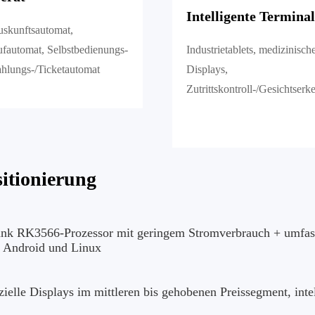
Intelligente Terminal
skunftsautomat,
fautomat, Selbstbedienungs-
Industrietablets, medizinisch
hlungs-/Ticketautomat
Displays,
Zutrittskontroll-/Gesichtser
itionierung
dank RK3566-Prozessor mit geringem Stromverbrauch + umfa
ür Android und Linux
elle Displays im mittleren bis gehobenen Preissegment, inte