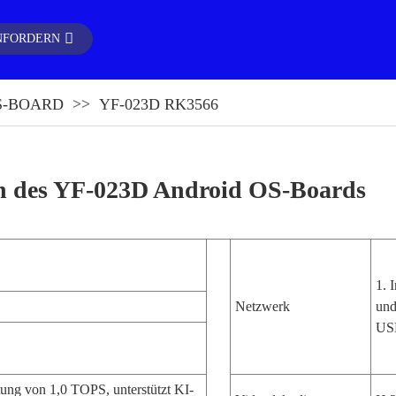
ANFORDERN
S-BOARD
YF-023D RK3566
en des YF-023D Android OS-Boards
1. 
Netzwerk
und
US
stung von 1,0 TOPS, unterstützt KI-