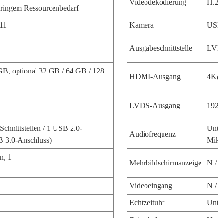
Videodekodierung
H.
eringem Ressourcenbedarf
 11
Kamera
US
Ausgabeschnittstelle
LV
GB, optional 32 GB / 64 GB / 128
HDMI-Ausgang
4K
LVDS-Ausgang
192
 Schnittstellen / 1 USB 2.0-
Unt
Audiofrequenz
B 3.0-Anschluss)
Mik
n, 1
Mehrbildschirmanzeige
N /
Videoeingang
N /
Echtzeituhr
Unt