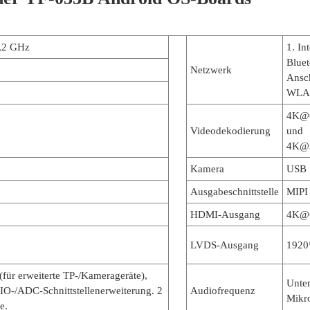
,2 GHz
1. In
Bluet
Netzwerk
Ansch
WLAN
4K@6
Videodekodierung
und
4K@3
Kamera
USB
Ausgabeschnittstelle
MIPI
HDMI-Ausgang
4K@6
LVDS-Ausgang
1920
(für erweiterte TP-/Kamerageräte),
Unter
PIO-/ADC-Schnittstellenerweiterung. 2
Audiofrequenz
Mikr
e.