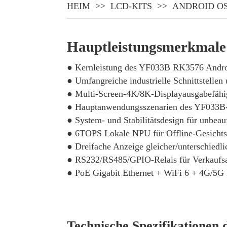
HEIM
LCD-KITS
ANDROID O
Hauptleistungsmerkmale
● Kernleistung des YF033B RK3576 Andr
● Umfangreiche industrielle Schnittstell
● Multi-Screen-4K/8K-Displayausgabefähi
● Hauptanwendungsszenarien des YF033B
● System- und Stabilitätsdesign für unbeau
● 6TOPS Lokale NPU für Offline-Gesicht
● Dreifache Anzeige gleicher/unterschiedli
● RS232/RS485/GPIO-Relais für Verkaufsau
● PoE Gigabit Ethernet + WiFi 6 + 4G/5G 
Technische Spezifikationen