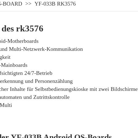
S-BOARD
YF-033B RK3576
 des rk3576
oid-Motherboards
en und Multi-Netzwerk-Kommunikation
gkeit
-Mainboards
fsichtigten 24/7-Betrieb
serkennung und Personenzählung
cher Inhalte für Selbstbedienungskioske mit zwei Bildschirm
tomaten und Zutrittskontrolle
Multi
 der YF-033B Android OS-Boards