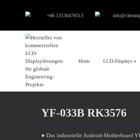
+86 13530476513
info@cliento
Heim
LCD-Displays
YF-033B RK3576
● Das industrielle Android-Motherboard Y