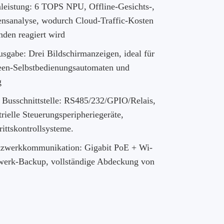
leistung: 6 TOPS NPU, Offline-Gesichts-,
tensanalyse, wodurch Cloud-Traffic-Kosten
nden reagiert wird
gabe: Drei Bildschirmanzeigen, ideal für
en-Selbstbedienungsautomaten und
g
e Busschnittstelle: RS485/232/GPIO/Relais,
trielle Steuerungsperipheriegeräte,
ittskontrollsysteme.
tzwerkkommunikation: Gigabit PoE + Wi-
werk-Backup, vollständige Abdeckung von