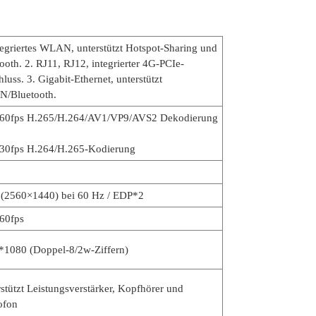
tegriertes WLAN, unterstützt Hotspot-Sharing und
ooth. 2. RJ11, RJ12, integrierter 4G-PCIe-
luss. 3. Gigabit-Ethernet, unterstützt
/Bluetooth.
0fps H.265/H.264/AV1/VP9/AVS2 Dekodierung
0fps H.264/H.265-Kodierung
 (2560×1440) bei 60 Hz / EDP*2
0fps
*1080 (Doppel-8/2w-Ziffern)
stützt Leistungsverstärker, Kopfhörer und
ofon