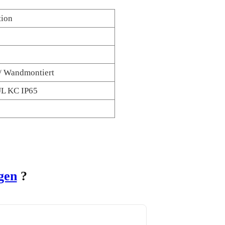
tion
/ Wandmontiert
L KC IP65
gen
?