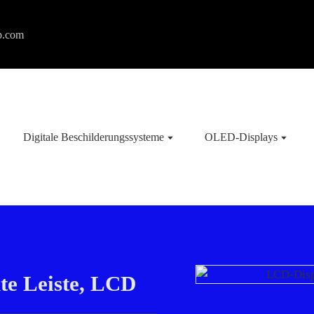
p.com
Digitale Beschilderungssysteme
OLED-Displays
te Leiste, LCD
oading...
oading...