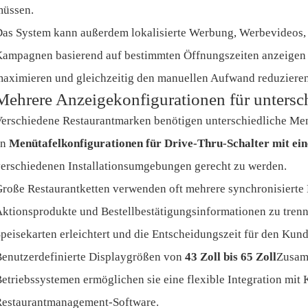
müssen.
as System kann außerdem lokalisierte Werbung, Werbevideos
ampagnen basierend auf bestimmten Öffnungszeiten anzeigen u
aximieren und gleichzeitig den manuellen Aufwand reduzieren
Mehrere Anzeigekonfigurationen für untersch
erschiedene Restaurantmarken benötigen unterschiedliche Menü
an
Menütafelkonfigurationen für Drive-Thru-Schalter mit ein
erschiedenen Installationsumgebungen gerecht zu werden.
roße Restaurantketten verwenden oft mehrere synchronisierte 
ktionsprodukte und Bestellbestätigungsinformationen zu tren
peisekarten erleichtert und die Entscheidungszeit für den Kund
enutzerdefinierte Displaygrößen von
43 Zoll bis 65 Zoll
Zusam
etriebssystemen ermöglichen sie eine flexible Integration mi
estaurantmanagement-Software.