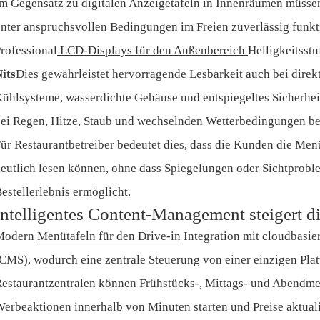
m Gegensatz zu digitalen Anzeigetafeln in Innenräumen müsse
nter anspruchsvollen Bedingungen im Freien zuverlässig funkt
rofessional
LCD-Displays für den Außenbereich
Helligkeitsst
its
Dies gewährleistet hervorragende Lesbarkeit auch bei direkt
ühlsysteme, wasserdichte Gehäuse und entspiegeltes Sicherheit
ei Regen, Hitze, Staub und wechselnden Wetterbedingungen be
ür Restaurantbetreiber bedeutet dies, dass die Kunden die Me
eutlich lesen können, ohne dass Spiegelungen oder Sichtproble
estellerlebnis ermöglicht.
Intelligentes Content-Management steigert di
Modern
Menütafeln für den Drive-in
Integration mit cloudbasi
CMS), wodurch eine zentrale Steuerung von einer einzigen Plat
estaurantzentralen können Frühstücks-, Mittags- und Abendme
erbeaktionen innerhalb von Minuten starten und Preise aktuali