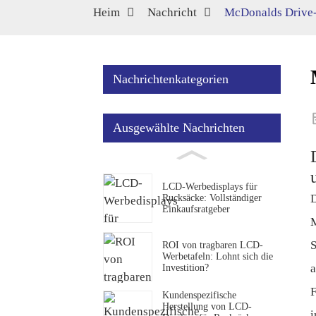
Heim
Nachricht
McDonalds Drive
Nachrichtenkategorien
Ausgewählte Nachrichten
LCD-Werbedisplays für
D
Rucksäcke: Vollständiger
Einkaufsratgeber
M
S
ROI von tragbaren LCD-
Werbetafeln: Lohnt sich die
a
Investition?
F
Kundenspezifische
Herstellung von LCD-
i