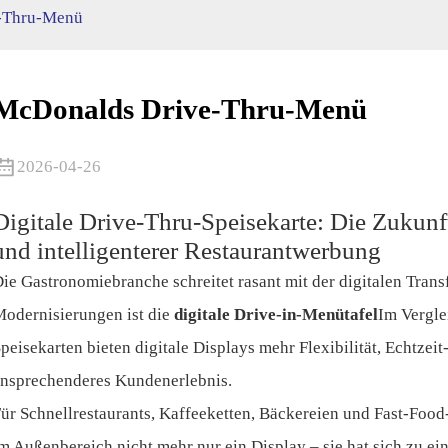
-Thru-Menü
McDonalds Drive-Thru-Menü
2026-04-26
Digitale Drive-Thru-Speisekarte: Die Zukunf
und intelligenterer Restaurantwerbung
ie Gastronomiebranche schreitet rasant mit der digitalen Trans
odernisierungen ist die
digitale Drive-in-Menütafel
Im Vergle
peisekarten bieten digitale Displays mehr Flexibilität, Echtzei
nsprechenderes Kundenerlebnis.
ür Schnellrestaurants, Kaffeeketten, Bäckereien und Fast-Food-
m Außenbereich nicht mehr nur ein Display – sie hat sich zu ei