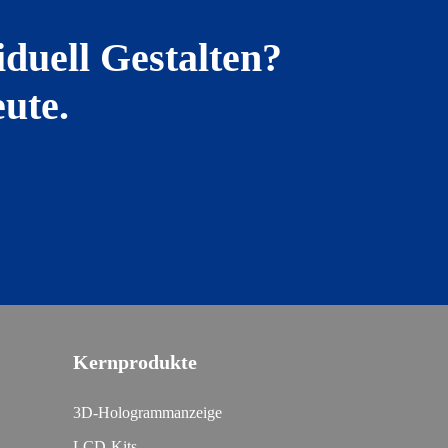
duell Gestalten?
ute.
Kernprodukte
3D-Hologrammanzeige
LCD-Kits