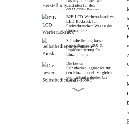
Displays für Rucksäcke:
Leitfaden für den
M
OEM/ODM-Prozess
B2B-LCD-Werberucksack vs.
b
LED-Rucksack für
Endverbraucher: Was ist der
Unterschied?
H
Selbstbedienungskassen-
Kiosk: Kosten, ROI &
w
Implementierung für
Einzelhändler
Die besten
W
Selbstbedienungskioske für
den Einzelhandel: Vergleich
z
und Einkaufsratgeber bis
2025
M
Was ist eine digitale Drive-
D
Thru-Menütafel?
Definitionen, Spezifikationen
B
und Branchenstandards
Vorteile von
a
Selbstbedienungskiosken:
Wie Restaurants ihren
Umsatz um über 20 %