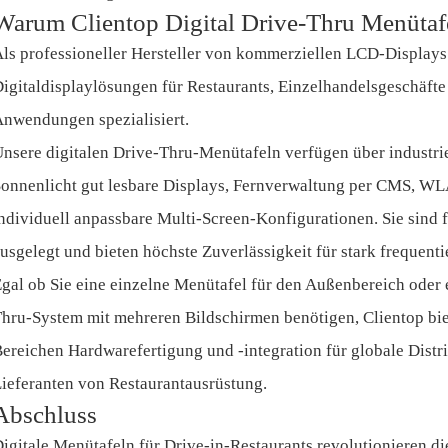
Warum Clientop Digital Drive-Thru Menütaf
ls professioneller Hersteller von kommerziellen LCD-Display
igitaldisplaylösungen für Restaurants, Einzelhandelsgeschäfte
nwendungen spezialisiert.
nsere digitalen Drive-Thru-Menütafeln verfügen über industrie
onnenlicht gut lesbare Displays, Fernverwaltung per CMS, W
ndividuell anpassbare Multi-Screen-Konfigurationen. Sie sind 
usgelegt und bieten höchste Zuverlässigkeit für stark frequen
gal ob Sie eine einzelne Menütafel für den Außenbereich oder e
hru-System mit mehreren Bildschirmen benötigen, Clientop bie
ereichen Hardwarefertigung und -integration für globale Distr
ieferanten von Restaurantausrüstung.
Abschluss
igitale Menütafeln für Drive-in-Restaurants revolutionieren 