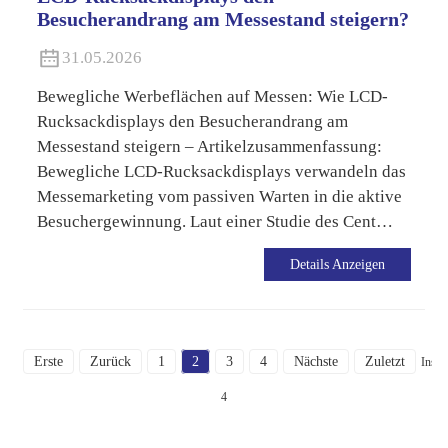
Besucherandrang am Messestand steigern?
31.05.2026
Bewegliche Werbeflächen auf Messen: Wie LCD-
Rucksackdisplays den Besucherandrang am
Messestand steigern – Artikelzusammenfassung:
Bewegliche LCD-Rucksackdisplays verwandeln das
Messemarketing vom passiven Warten in die aktive
Besuchergewinnung. Laut einer Studie des Cent…
Details Anzeigen
Erste
Zurück
1
2
3
4
Nächste
Zuletzt
Insge
4