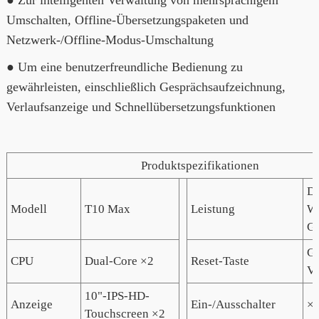
Umschalten, Offline-Übersetzungspaketen und
Netzwerk-/Offline-Modus-Umschaltung
● Um eine benutzerfreundliche Bedienung zu
gewährleisten, einschließlich Gesprächsaufzeichnung,
Verlaufsanzeige und Schnellübersetzungsfunktionen
Produktspezifikationen
Du
Modell
T10 Max
Leistung
WL
G
Gl
CPU
Dual-Core ×2
Reset-Taste
V/
10"-IPS-HD-
Anzeige
Ein-/Ausschalter
×
Touchscreen ×2