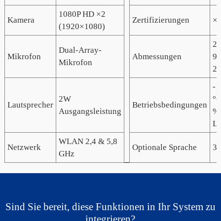
1080P HD ×2
Kamera
Zertifizierungen
×
(1920×1080)
27
Dual-Array-
Mikrofon
Abmessungen
96
Mikrofon
2
-1
2W
°C
Lautsprecher
Betriebsbedingungen
Ausgangsleistung
% 
Lu
WLAN 2,4 & 5,8
Netzwerk
Optionale Sprache
37
GHz
Sind Sie bereit, diese Funktionen in Ihr System zu
integrieren?