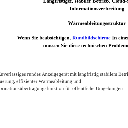
Langfristiger, stabiler Betrieb, Cloud
Informationsverbreitung
Wärmeableitungsstruktur
Wenn Sie beabsichtigen,
Rundbildschirme
In ein
müssen Sie diese technischen Problem