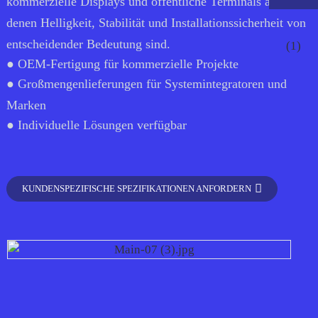
kommerzielle Displays und öffentliche Terminals an, bei
denen Helligkeit, Stabilität und Installationssicherheit von
entscheidender Bedeutung sind.
● OEM-Fertigung für kommerzielle Projekte
● Großmengenlieferungen für Systemintegratoren und
Marken
● Individuelle Lösungen verfügbar
KUNDENSPEZIFISCHE SPEZIFIKATIONEN ANFORDERN
.