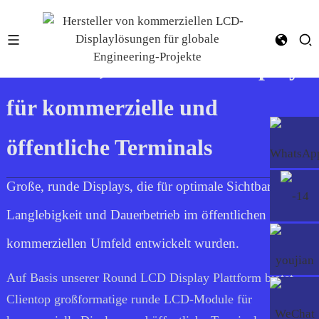
Runde 23,6-Zoll-LCD-Displays
für kommerzielle und
öffentliche Terminals
Große, runde Displays, die für optimale Sichtbarkeit,
Langlebigkeit und Dauerbetrieb im öffentlichen und
kommerziellen Umfeld entwickelt wurden.
Auf Basis unserer Round LCD Display Plattform bietet
Clientop großformatige runde LCD-Module für